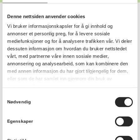
Denne nettsiden anvender cookies
Vi bruker informasjonskapsler for å gi innhold og
annonser et personlig preg, for å levere sosiale
mediefunksjoner og for å analysere trafikken vår. Vi deler
dessuten informasjon om hvordan du bruker nettstedet
vårt, med partnerne våre innen sosiale medier,
annonsering og analysearbeid, som kan kombinere den
Heia Drammen er en del av det EU-finansierte
med annen informasjon du har gjort tilgjengelig for dem,
klimaprosjektet NetZeroCities.
eller som de har samlet inn gjennom din bruk av
tjenestene deres.
Samtykkevalg
Meld deg på nyhetsbrevet
Nødvendig
Egenskaper