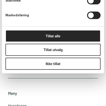
Statistikk
Markedsføring
Kontakt
Ingebjørg Weselka Tofte
Tillat alle
Prosjektleder
Telefon:
976 93 189
Tillat utvalg
E-post:
send e-post
Ikke tillat
Meny