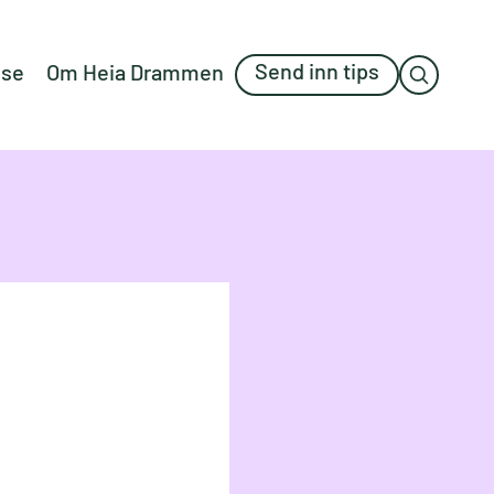
Send inn tips
lse
Om Heia Drammen