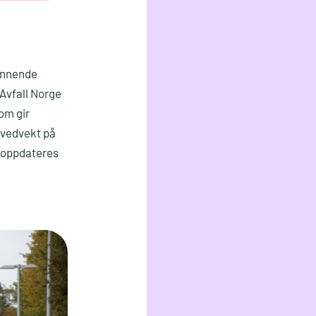
pennende
Avfall Norge
som gir
ovedvekt på
t oppdateres