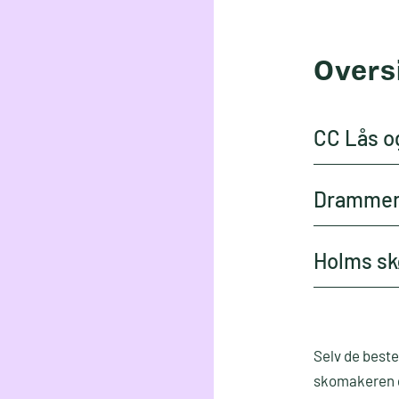
Overs
CC Lås o
Drammen
Holms sk
Selv de beste
skomakeren gi