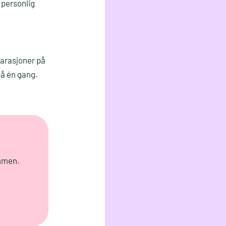
 personlig
parasjoner på
på én gang.
ammen.