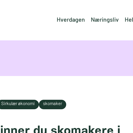
Hverdagen
Næringsliv
He
Sirkulær økonomi
skomaker
finner du skomakere i