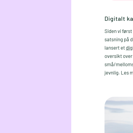
Digitalt k
Siden vi førs
satsning på 
lansert et
dig
oversikt over
små/mellomsto
jevnlig. Les 