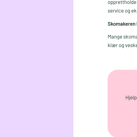
opprettholde
service og ek
Skomakeren k
Mange skomake
klær og veske
Hjelp