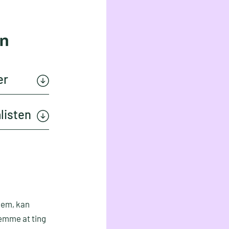
en
er
listen
 dem, kan
glemme at ting