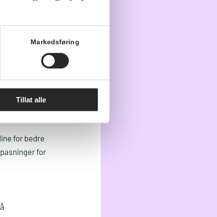
roduksjon av
Markedsføring
aftig fremtid.
er en liten
ko.
Tillat alle
ine for bedre
lpasninger for
 å