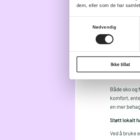
dem, eller som de har samlet
Bærekraft i p
Å reparere i 
Samtykkevalg
Nødvendig
sko krever my
Spar penger p
Sko av høy kva
justering alt 
Ikke tillat
Bedre passfo
Både sko og f
komfort, enten
en mer behag
Støtt lokalt 
Ved å bruke e