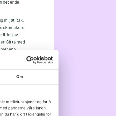
n det er de
g miljøtiltak.
nge skomakere
skifting av
mer. Så ta med
e mer enn
Om
iale mediefunksjoner og for å
 reparere
 med partnerne våre innen
mange år.
u har gjort tilgjengelig for