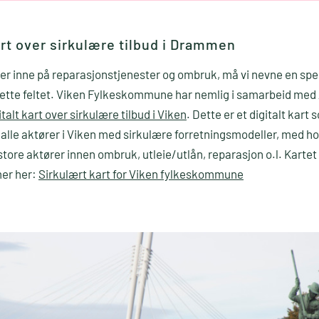
art over sirkulære tilbud i Drammen
t er inne på reparasjonstjenester og ombruk, må vi nevne en s
dette feltet. Viken Fylkeskommune har nemlig i samarbeid med 
italt kart over sirkulære tilbud i Viken
. Dette er et digitalt kart 
 alle aktører i Viken med sirkulære forretningsmodeller, med h
re aktører innen ombruk, utleie/utlån, reparasjon o.l. Karte
mer her:
Sirkulært kart for Viken fylkeskommune