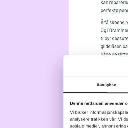
kan repareres
perfekte pens
Å få skoene r
Og i Drammen
tilbyr dessut
glidelåser, b
både de slitt
bare sko.
Samtykke
6
gode gru
Forleng skoe
Denne nettsiden anvender c
Vi bruker informasjonskapsler
Gode sko av h
analysere trafikken vår. Vi 
skader, bytte
sosiale medier, annonsering 