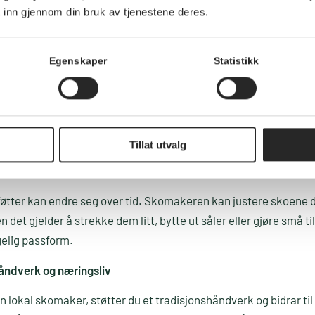
 inn gjennom din bruk av tjenestene deres.
raksis
stedet for å kjøpe nytt reduserer både avfall og materialbruk. P
Egenskaper
Statistikk
e energi, så ved å velge reparasjon bidrar du til en mer bærekr
å lang sikt
litet kan vare i årevis med litt kjærlighet – ofte er en ny såle ell
som skal til. En reparasjon er langt rimeligere enn å kjøpe nye s
Tillat utvalg
rm og komfort
øtter kan endre seg over tid. Skomakeren kan justere skoene d
 det gjelder å strekke dem litt, bytte ut såler eller gjøre små ti
elig passform.
håndverk og næringsliv
n lokal skomaker, støtter du et tradisjonshåndverk og bidrar til