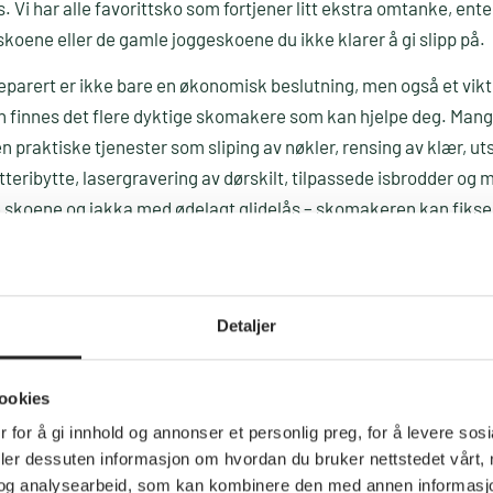
. Vi har alle favorittsko som fortjener litt ekstra omtanke, ente
koene eller de gamle joggeskoene du ikke klarer å gi slipp på.
eparert er ikke bare en økonomisk beslutning, men også et vikti
 finnes det flere dyktige skomakere som kan hjelpe deg. Ma
en praktiske tjenester som sliping av nøkler, rensing av klær, ut
atteribytte, lasergravering av dørskilt, tilpassede isbrodder og 
e skoene og jakka med ødelagt glidelås – skomakeren kan fiks
Detaljer
nner til å
gå til
en skomaker
nes levetid
ookies
 for å gi innhold og annonser et personlig preg, for å levere sos
øy kvalitet kan vare i årevis med riktig pleie. En skomaker kan
deler dessuten informasjon om hvordan du bruker nettstedet vårt,
 såler og utføre vedlikehold som får favorittskoene til å vare i 
og analysearbeid, som kan kombinere den med annen informasjon d