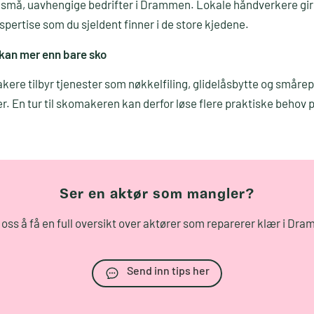
 små, uavhengige bedrifter i Drammen. Lokale håndverkere gir
spertise som du sjeldent finner i de store kjedene.
an mer enn bare sko
re tilbyr tjenester som nøkkelfiling, glidelåsbytte og småre
r. En tur til skomakeren kan derfor løse flere praktiske behov 
Ser en aktør som mangler?
 oss å få en full oversikt over aktører som reparerer klær i Dr
Send inn tips her